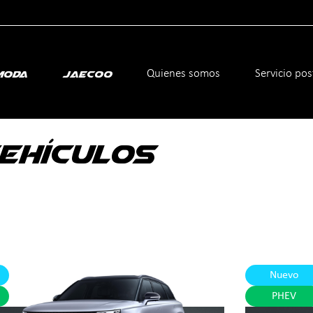
icante
Quienes somos
Servicio po
moda
Jaecoo
EHÍCULOS
Nuevo
PHEV