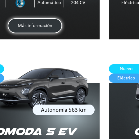
o
Automático
204 CV
Eléctric
Más información
Nuevo
Eléctrico
Autonomía 563 km
Omoda 5 EV