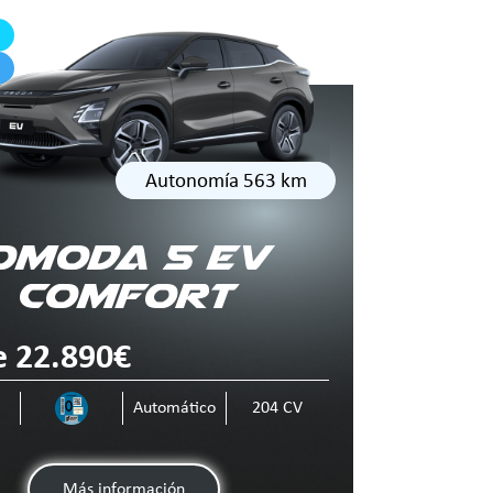
Autonomía 563 km
Omoda 5 EV
Comfort
 22.890€
o
Automático
204 CV
Más información