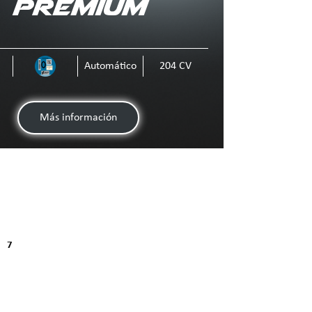
Premium
o
Automático
204 CV
Más información
7