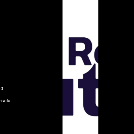
30
rrado