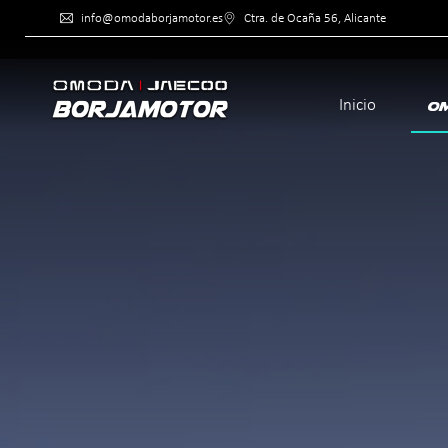
info@omodaborjamotor.es
Ctra. de Ocaña 56, Al
Inicio
O
>