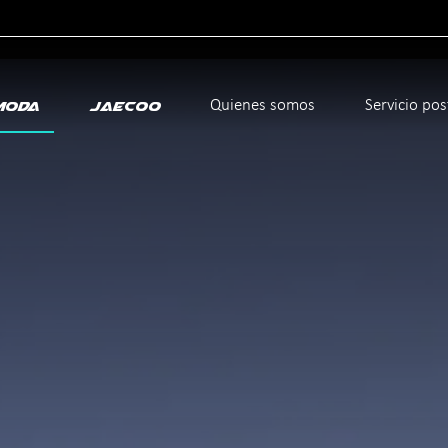
icante
Quienes somos
Servicio po
moda
Jaecoo