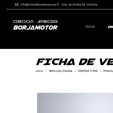
info@omodaborjamotor.es
Ctra. de Ocaña 56, Al
Inicio
O
>
FICHA DE V
Inicio
Vehículos Omoda
OMODA 5 SHS
Premi