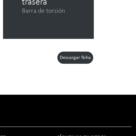
trasera
Barra de torsión
Descargar ficha