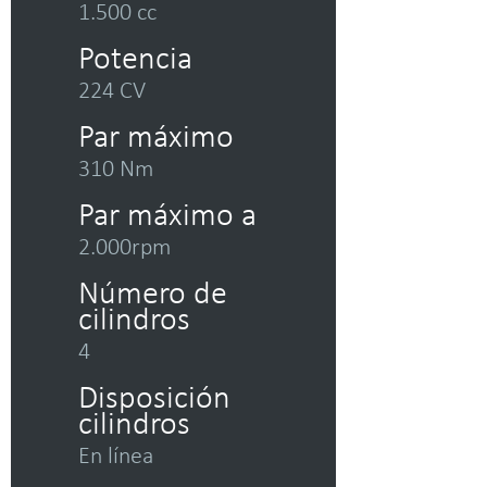
1.500 cc
Potencia
224 CV
Par máximo
310 Nm
Par máximo a
2.000rpm
Número de
cilindros
4
Disposición
cilindros
En línea