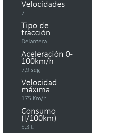
Velocidades
7
Tipo de
tracción
Delantera
Aceleración 0-
100km/h
7,9 seg
Velocidad
máxima
175 Km/h
Consumo
(l/100km)
5,3 L