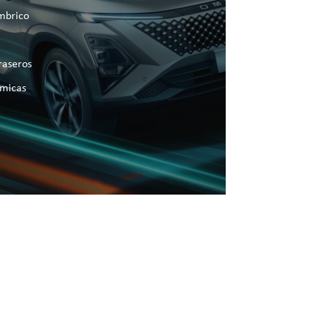
mbrico
raseros
ámicas