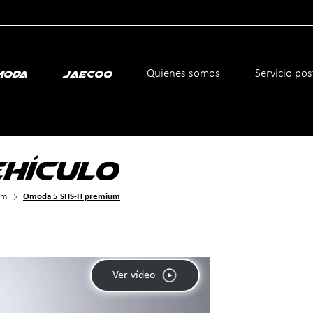
icante
Quienes somos
Servicio po
moda
Jaecoo
EHÍCULO
um
Omoda 5 SHS-H premium
Ver vídeo