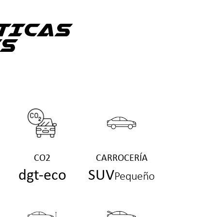
TICAS
S
CO2
CARROCERÍA
dgt-eco
SUV
Pequeño