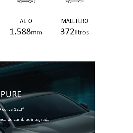
ALTO
MALETERO
1.588
372
mm
litros
 PURE
 curva 12,3”
anca de cambios integrada