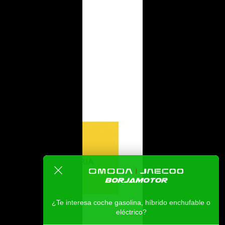
¿Te interesa coche gasolina, híbrido enchufable o
eléctrico?
Ventas Alicante
Ventas
online
Toni
Taller
online