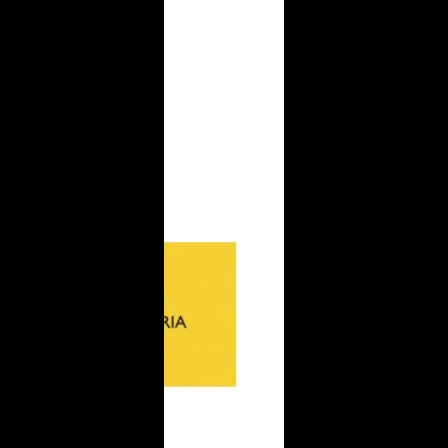
¿Te interesa coche gasolina, híbrido enchufable o
eléctrico?
Ventas Alicante
Ventas
online
Toni
Taller
online
Borjamotor