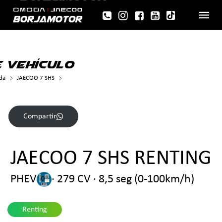
 VEHÍCULO
da
JAECOO 7 SHS
>
Compartir
JAECOO 7 SHS RENTING
PHEV
· 279 CV · 8,5 seg (0-100km/h)
Renting