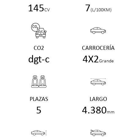
145
7
CV
(L/100KM)
CO2
CARROCERÍA
dgt-c
4X2
Grande
PLAZAS
LARGO
5
4.380
mm