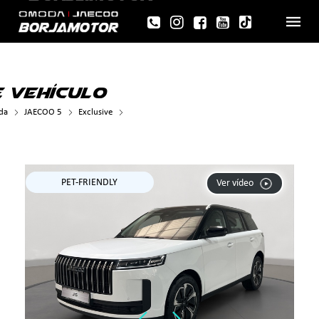
 VEHÍCULO
da
JAECOO 5
Exclusive
>
PET-FRIENDLY
Ver vídeo