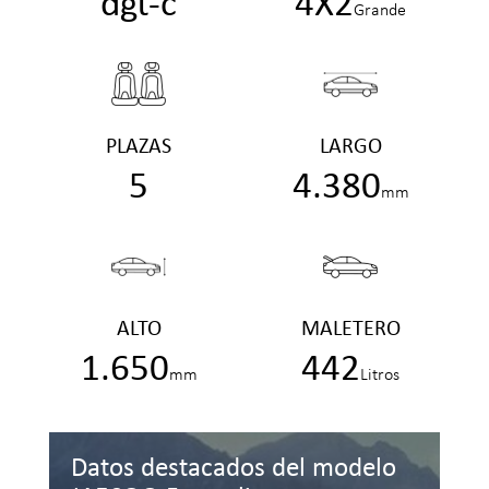
dgt-c
4X2
Grande
PLAZAS
LARGO
5
4.380
mm
ALTO
MALETERO
1.650
442
mm
Litros
Datos destacados del modelo