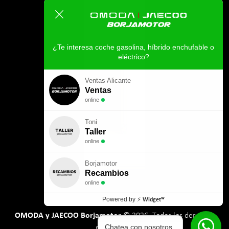
¿Te interesa coche gasolina, híbrido enchufable o
eléctrico?
Ventas Alicante
Ventas
online
Toni
Taller
online
Borjamotor
Recambios
online
Powered by
⚡
Widgetᵂ
OMODA y JAECOO Borjamotor
© 2026. Todos los derechos
Chatea con nosotros
reservados.