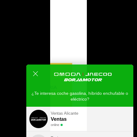
¿Te interesa coche gasolina, híbrido enchufable o
eléctrico?
Ventas Alicante
Ventas
online
Toni
Taller
online
Borjamotor
Recambios
online