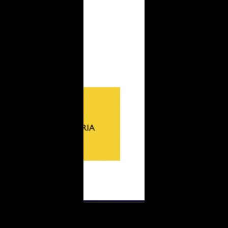
¿Te interesa coche gasolina, híbrido enchufable o
eléctrico?
Ventas Alicante
Ventas
online
Toni
Taller
online