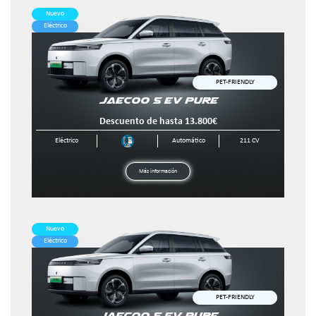
Nuevo
Eléctrico
JAECOO 5 EV 
Descuento de hasta 
Eléctrico
Autom