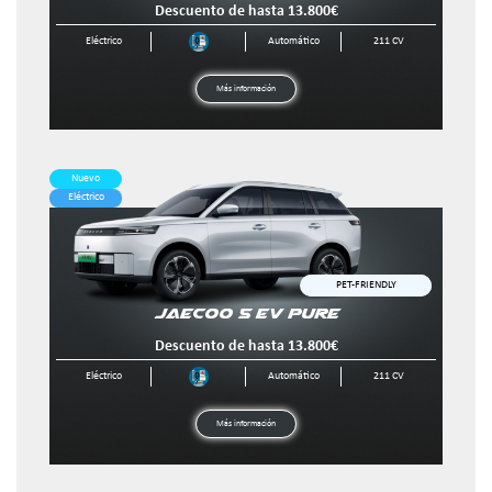
Nuevo
Eléctrico
JAECOO 5 EV 
Descuento de hasta 
Eléctrico
Autom
Más información