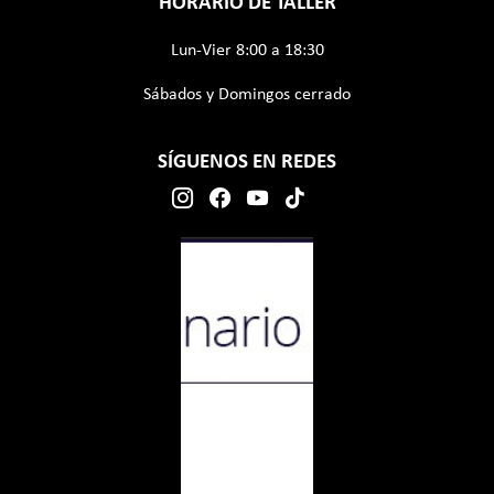
HORARIO DE TALLER
Descuento de hasta 
Lun-Vier 8:00 a 18:30
Sábados y Domingos cerrado
Eléctrico
Autom
SÍGUENOS EN REDES
Más información