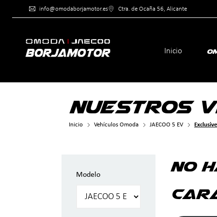
info@omodaborjamotor.es
Ctra. de Ocaña 56, Al
Inicio
O
NUESTROS V
Inicio
Vehículos Omoda
JAECOO 5 EV
Exclusiv
No h
Modelo
cara