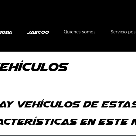
icante
Quienes somos
Servicio po
moda
Jaecoo
EHÍCULOS
e
ay vehículos de esta
cterísticas en este 