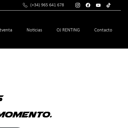
(+34) 965 641 678
stventa
Noticias
OJ RENTING
Contacto
s
momento.