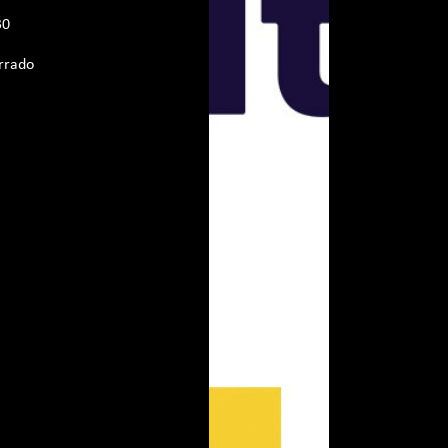
30
rrado