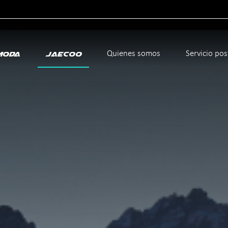
icante
Quienes somos
Servicio po
moda
Jaecoo