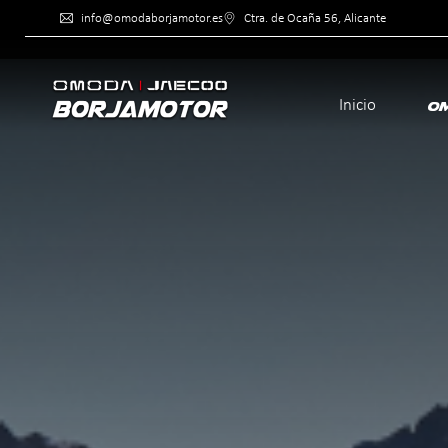
info@omodaborjamotor.es
Ctra. de Ocaña 56, Al
Inicio
O
>