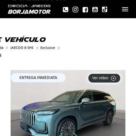
 VEHÍCULO
da
JAECOO 8 SHS
Exclusive
>
S
ENTREGA INMEDIATA
Ver vídeo