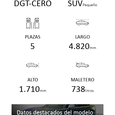
DGT-CERO
SUV
Pequeño
PLAZAS
LARGO
5
4.820
mm
ALTO
MALETERO
1.710
738
mm
litros
Datos destacados del modelo