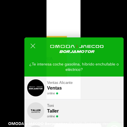
¿Te interesa coche gasolina, híbrido enchufable o
eléctrico?
Ventas Alicante
Ventas
online
Toni
Taller
online
Borjamotor
Recambios
online
Powered by
⚡
Widgetᵂ
OMODA y JAECOO Borjamotor
© 2026. Todos los derechos