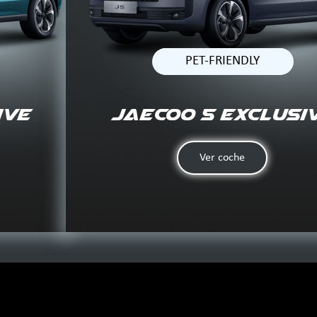
PET-FRIENDLY
ive
JAECOO 5 Exclusi
Ver coche