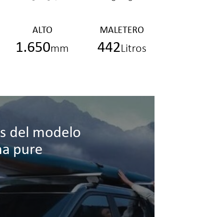
ALTO
MALETERO
1.650
442
mm
Litros
s del modelo
na pure