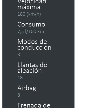
Velocidad
máxima
180 (km/h)
Consumo
7,5 l/100 km
Modos de
conducción
3
Llantas de
aleación
18"
Airbag
8
Frenada de