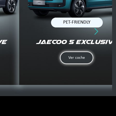
PET-FRIENDLY
ve
JAECOO 5 Exclusiv
Ver coche