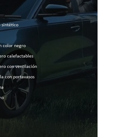
 sintético
n color negro
ero calefactables
ero con ventilación
la con portavasos
na
ro