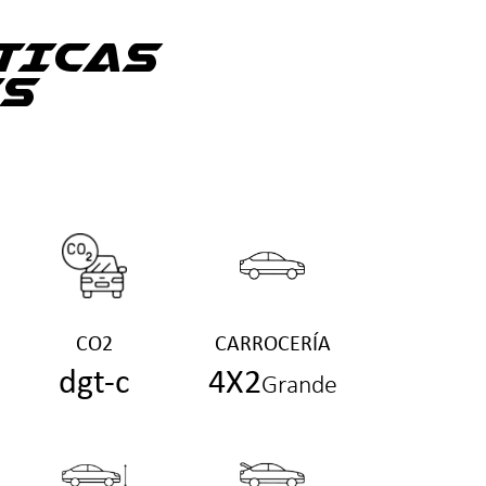
TICAS
S
CO2
CARROCERÍA
dgt-c
4X2
Grande