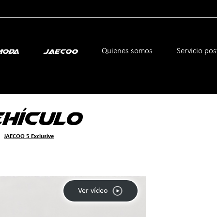
icante
Quienes somos
Servicio po
moda
Jaecoo
EHÍCULO
JAECOO 5 Exclusive
Ver vídeo