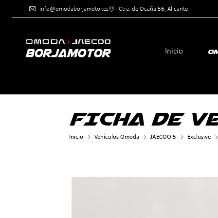
info@omodaborjamotor.es
Ctra. de Ocaña 56, Al
Inicio
O
>
FICHA DE V
Inicio
Vehículos Omoda
JAECOO 5
Exclusive