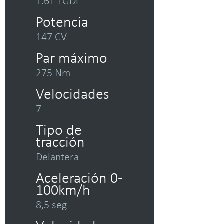
1.6T TGDi
Potencia
147 CV
Par máximo
275 Nm
Velocidades
7
Tipo de
tracción
Delantera
Aceleración 0-
100km/h
8,5 seg