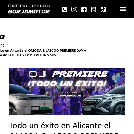
>
G
log
ito en Alicante el OMODA & JAECOO PREMIERE DAY y
to de JAECOO 5 EV y OMODA 5 SHS
Todo un éxito en Alicante el